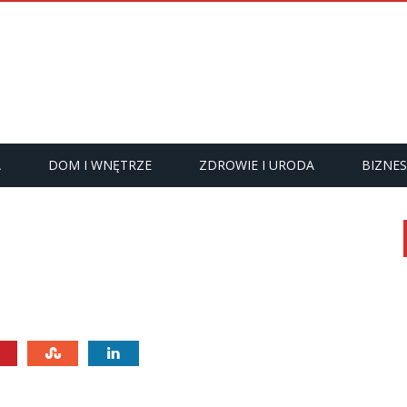
A
DOM I WNĘTRZE
ZDROWIE I URODA
BIZNES