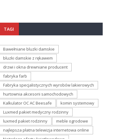
TAGI
Bawełniane bluzki damskie
bluzki damskie z rękawem
drzwi i okna drewniane producent
fabryka farb
Fabryka specjalistycznych wyrobów lakierowych
hurtownia akcesorii samochodowych
Kalkulator OC AC Beesafe
komin systemowy
Luxmed pakiet medyczny rodzinny
luxmed pakiet rodzinny
meble ogrodowe
najlepsza płatna telewizja internetowa online