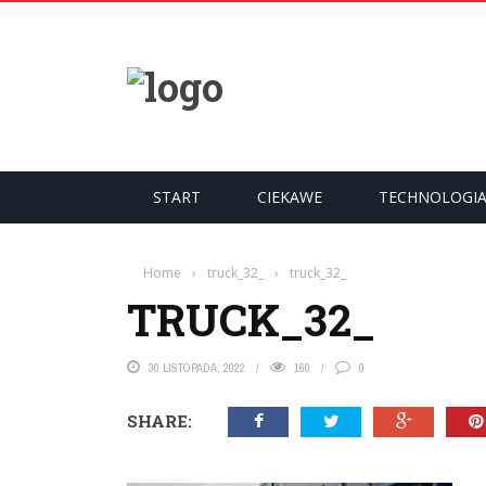
START
CIEKAWE
TECHNOLOGI
Home
›
truck_32_
›
truck_32_
TRUCK_32_
30 LISTOPADA, 2022
160
0
SHARE: