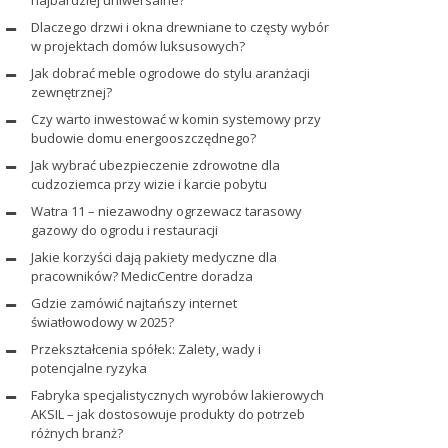
najbardziej uniwersalne?
Dlaczego drzwi i okna drewniane to częsty wybór
w projektach domów luksusowych?
Jak dobrać meble ogrodowe do stylu aranżacji
zewnętrznej?
Czy warto inwestować w komin systemowy przy
budowie domu energooszczędnego?
Jak wybrać ubezpieczenie zdrowotne dla
cudzoziemca przy wizie i karcie pobytu
Watra 11 – niezawodny ogrzewacz tarasowy
gazowy do ogrodu i restauracji
Jakie korzyści dają pakiety medyczne dla
pracowników? MedicCentre doradza
Gdzie zamówić najtańszy internet
światłowodowy w 2025?
Przekształcenia spółek: Zalety, wady i
potencjalne ryzyka
Fabryka specjalistycznych wyrobów lakierowych
AKSIL – jak dostosowuje produkty do potrzeb
różnych branż?