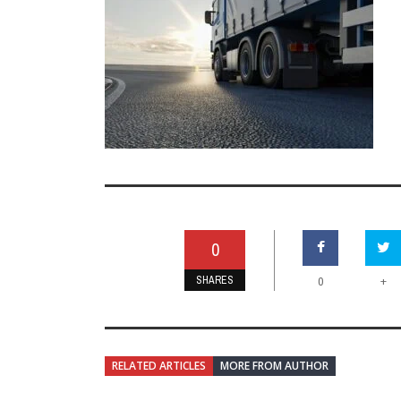
0
SHARES
+
0
RELATED ARTICLES
MORE FROM AUTHOR