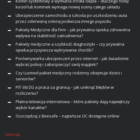
Komin systemowy a wymiana źródła ciepła – dlaczego nowy
kocioł lub kominek wymaga nowej oceny całego układu
Ubezpieczenie samochodu a szkoda po uszkodzeniu auta
przez oderwaną osłonę podwozia innego pojazdu
Pakiety Medyczne dla Firm – jak prywatna opieka zdrowotna
wpływa na stabilność zatrudnienia?
Pakiety medyczne a szybkość diagnostyki – czy prywatna
opieka przyspiesza wykrywanie chorób?
Porównywarka ubezpieczeń przez internet – jak świadomie
wybrać polisę i zabezpieczyć swój majątek?
Czy Luxmed pakiet medyczny rodzinny obejmuje dzieci i
seniorów?
PIT-36/ZG a praca za granicą – jak uniknąć błędów w
rozliczeniu?
Płatna telewizja internetowa – które pakiety dają największy
wybór kanałów?
Oszczędzaj z Beesafe – najtańsze OC dostępne online
Sitemap