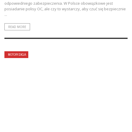
odpowiedniego zabezpieczenia. W Polsce obowiązkowe jest
posiadanie polisy OC, ale czy to wystarczy, aby czuć się bezpiecznie
...
READ MORE
MOTORYZACJA