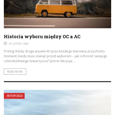
Historia wyboru między OC a AC
20 LUTEGO, 2024
Prolog: Kiedy droga wzywa W życiu każdego kierowcy przychodzi
moment, kiedy musi stanąć przed wyborem – jak ochronić swojego
czterokołowego towarzysza? Jest to decyzja ...
READ MORE
MOTORYZACJA