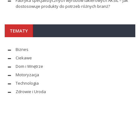
Fabryka specjalistycznych wyrobów lakierowych AKSIL – jak
dostosowuje produkty do potrzeb różnych branż?
TEMATY
Biznes
Ciekawe
Dom i Wnętrze
Motoryzacja
Technologia
Zdrowie i Uroda