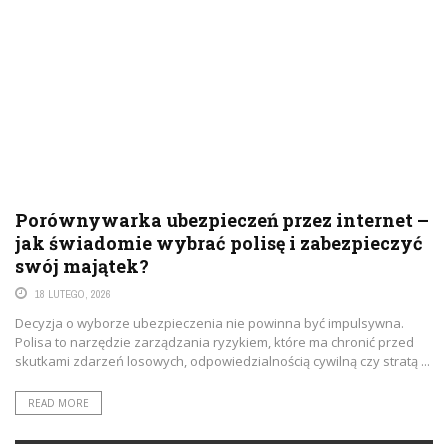
Porównywarka ubezpieczeń przez internet –
jak świadomie wybrać polisę i zabezpieczyć
swój majątek?
18 LUTEGO, 2026
Decyzja o wyborze ubezpieczenia nie powinna być impulsywna.
Polisa to narzędzie zarządzania ryzykiem, które ma chronić przed
skutkami zdarzeń losowych, odpowiedzialnością cywilną czy stratą ...
READ MORE