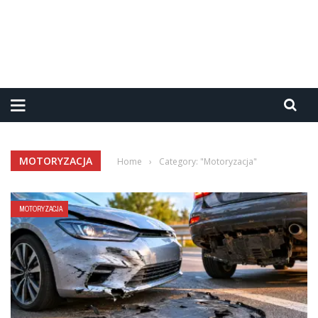
MOTORYZACJA
Home
›
Category: "Motoryzacja"
MOTORYZACJA