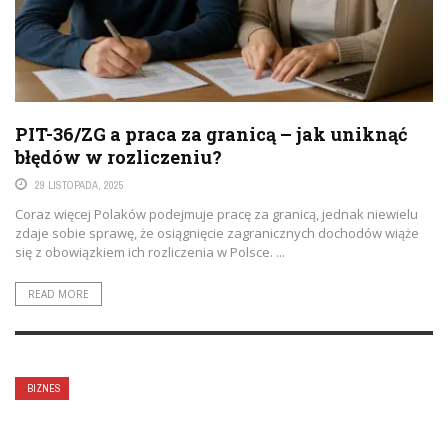
PIT-36/ZG a praca za granicą – jak uniknąć
błędów w rozliczeniu?
29 LISTOPADA, 2025
Coraz więcej Polaków podejmuje pracę za granicą, jednak niewielu
zdaje sobie sprawę, że osiągnięcie zagranicznych dochodów wiąże
się z obowiązkiem ich rozliczenia w Polsce. ...
READ MORE
BIZNES