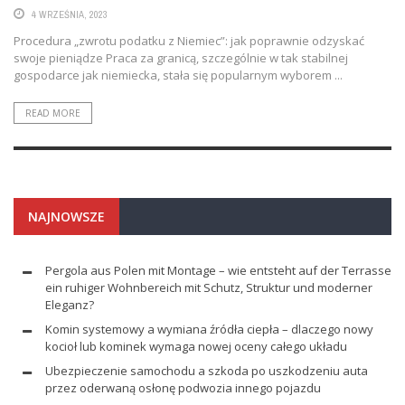
4 WRZEŚNIA, 2023
Procedura „zwrotu podatku z Niemiec”: jak poprawnie odzyskać
swoje pieniądze Praca za granicą, szczególnie w tak stabilnej
gospodarce jak niemiecka, stała się popularnym wyborem ...
READ MORE
NAJNOWSZE
Pergola aus Polen mit Montage – wie entsteht auf der Terrasse
ein ruhiger Wohnbereich mit Schutz, Struktur und moderner
Eleganz?
Komin systemowy a wymiana źródła ciepła – dlaczego nowy
kocioł lub kominek wymaga nowej oceny całego układu
Ubezpieczenie samochodu a szkoda po uszkodzeniu auta
przez oderwaną osłonę podwozia innego pojazdu