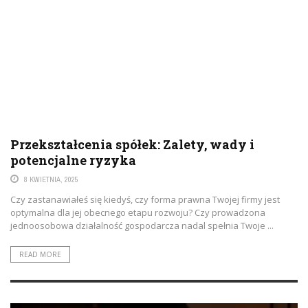
Przekształcenia spółek: Zalety, wady i
potencjalne ryzyka
8 KWIETNIA, 2025
Czy zastanawiałeś się kiedyś, czy forma prawna Twojej firmy jest
optymalna dla jej obecnego etapu rozwoju? Czy prowadzona
jednoosobowa działalność gospodarcza nadal spełnia Twoje ...
READ MORE