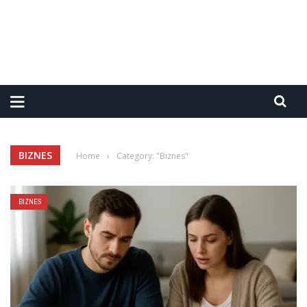
BIZNES
Home
›
Category: "Biznes"
BIZNES