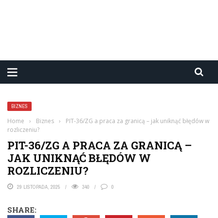
BIZNES
Home
›
Biznes
›
PIT-36/ZG a praca za granicą – jak uniknąć błędów w
rozliczeniu?
PIT-36/ZG A PRACA ZA GRANICĄ –
JAK UNIKNĄĆ BŁĘDÓW W
ROZLICZENIU?
29 LISTOPADA, 2025
340
0
SHARE: