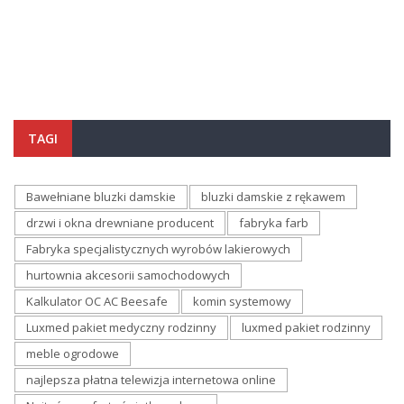
TAGI
Bawełniane bluzki damskie
bluzki damskie z rękawem
drzwi i okna drewniane producent
fabryka farb
Fabryka specjalistycznych wyrobów lakierowych
hurtownia akcesorii samochodowych
Kalkulator OC AC Beesafe
komin systemowy
Luxmed pakiet medyczny rodzinny
luxmed pakiet rodzinny
meble ogrodowe
najlepsza płatna telewizja internetowa online