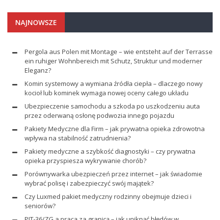
NAJNOWSZE
Pergola aus Polen mit Montage – wie entsteht auf der Terrasse
ein ruhiger Wohnbereich mit Schutz, Struktur und moderner
Eleganz?
Komin systemowy a wymiana źródła ciepła – dlaczego nowy
kocioł lub kominek wymaga nowej oceny całego układu
Ubezpieczenie samochodu a szkoda po uszkodzeniu auta
przez oderwaną osłonę podwozia innego pojazdu
Pakiety Medyczne dla Firm – jak prywatna opieka zdrowotna
wpływa na stabilność zatrudnienia?
Pakiety medyczne a szybkość diagnostyki – czy prywatna
opieka przyspiesza wykrywanie chorób?
Porównywarka ubezpieczeń przez internet – jak świadomie
wybrać polisę i zabezpieczyć swój majątek?
Czy Luxmed pakiet medyczny rodzinny obejmuje dzieci i
seniorów?
PIT-36/ZG a praca za granicą – jak uniknąć błędów w