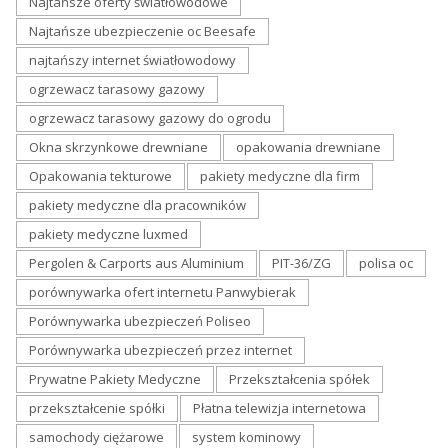
Najtańsze oferty światłowodowe
Najtańsze ubezpieczenie oc Beesafe
najtańszy internet światłowodowy
ogrzewacz tarasowy gazowy
ogrzewacz tarasowy gazowy do ogrodu
Okna skrzynkowe drewniane
opakowania drewniane
Opakowania tekturowe
pakiety medyczne dla firm
pakiety medyczne dla pracowników
pakiety medyczne luxmed
Pergolen & Carports aus Aluminium
PIT-36/ZG
polisa oc
porównywarka ofert internetu Panwybierak
Porównywarka ubezpieczeń Poliseo
Porównywarka ubezpieczeń przez internet
Prywatne Pakiety Medyczne
Przekształcenia spółek
przekształcenie spółki
Płatna telewizja internetowa
samochody ciężarowe
system kominowy