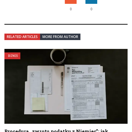
0
0
RELATED ARTICLES
MORE FROM AUTHOR
BIZNES
Procedura „zwrotu podatku z Niemiec”: jak