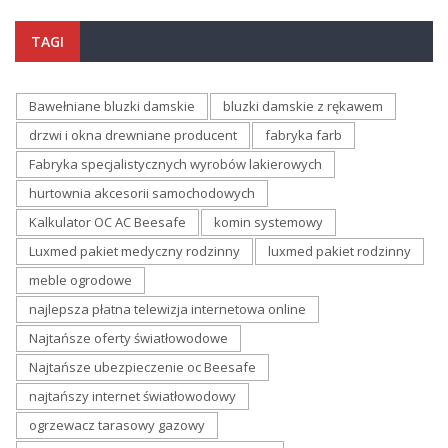
TAGI
Bawełniane bluzki damskie
bluzki damskie z rękawem
drzwi i okna drewniane producent
fabryka farb
Fabryka specjalistycznych wyrobów lakierowych
hurtownia akcesorii samochodowych
Kalkulator OC AC Beesafe
komin systemowy
Luxmed pakiet medyczny rodzinny
luxmed pakiet rodzinny
meble ogrodowe
najlepsza płatna telewizja internetowa online
Najtańsze oferty światłowodowe
Najtańsze ubezpieczenie oc Beesafe
najtańszy internet światłowodowy
ogrzewacz tarasowy gazowy