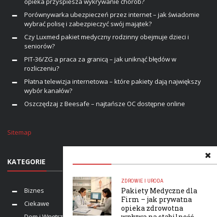
opieka przyspiesza wykrywanie chorób?
Porównywarka ubezpieczeń przez internet – jak świadomie
wybrać polisę i zabezpieczyć swój majątek?
Czy Luxmed pakiet medyczny rodzinny obejmuje dzieci i
seniorów?
PIT-36/ZG a praca za granicą – jak uniknąć błędów w
rozliczeniu?
Płatna telewizja internetowa – które pakiety dają największy
wybór kanałów?
Oszczędzaj z Beesafe – najtańsze OC dostępne online
Sitemap
KATEGORIE
ZDROWIE I URODA
Biznes
Pakiety Medyczne dla
Firm – jak prywatna
Ciekawe
opieka zdrowotna
Dom i Wnętrze
wpływa na stabilność