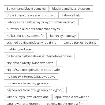
Bawełniane bluzki damskie
bluzki damskie z rękawem
drzwi i okna drewniane producent
fabryka farb
Fabryka specjalistycznych wyrobów lakierowych
hurtownia akcesorii samochodowych
Kalkulator OC AC Beesafe
komin systemowy
Luxmed pakiet medyczny rodzinny
luxmed pakiet rodzinny
meble ogrodowe
najlepsza płatna telewizja internetowa online
Najtańsze oferty światłowodowe
Najtańsze ubezpieczenie oc Beesafe
najtańszy internet światłowodowy
ogrzewacz tarasowy gazowy
ogrzewacz tarasowy gazowy do ogrodu
Okna skrzynkowe drewniane
opakowania drewniane
Opakowania tekturowe
pakiety medyczne dla firm