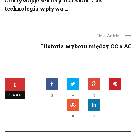
Odkrywając sekrety U21 znak: Jak
technologia wpływa ...
Next Article
Historia wyboru między OC a AC
0
SHARES
+
0
0
0
0
0