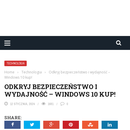
TECHNOLOGIA
Home
›
Technologia
›
Odkryj bezpieczeństwo i wydajność –
Windows 10 kup!
ODKRYJ BEZPIECZEŃSTWO I
WYDAJNOŚĆ – WINDOWS 10 KUP!
12 STYCZNIA, 2024
1681
0
SHARE: