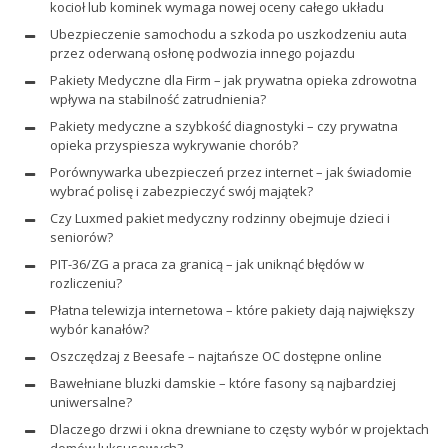
kocioł lub kominek wymaga nowej oceny całego układu
Ubezpieczenie samochodu a szkoda po uszkodzeniu auta
przez oderwaną osłonę podwozia innego pojazdu
Pakiety Medyczne dla Firm – jak prywatna opieka zdrowotna
wpływa na stabilność zatrudnienia?
Pakiety medyczne a szybkość diagnostyki – czy prywatna
opieka przyspiesza wykrywanie chorób?
Porównywarka ubezpieczeń przez internet – jak świadomie
wybrać polisę i zabezpieczyć swój majątek?
Czy Luxmed pakiet medyczny rodzinny obejmuje dzieci i
seniorów?
PIT-36/ZG a praca za granicą – jak uniknąć błędów w
rozliczeniu?
Płatna telewizja internetowa – które pakiety dają największy
wybór kanałów?
Oszczędzaj z Beesafe – najtańsze OC dostępne online
Bawełniane bluzki damskie – które fasony są najbardziej
uniwersalne?
Dlaczego drzwi i okna drewniane to częsty wybór w projektach
domów luksusowych?