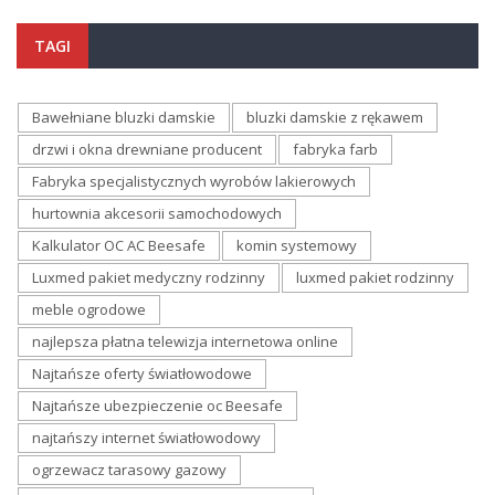
TAGI
Bawełniane bluzki damskie
bluzki damskie z rękawem
drzwi i okna drewniane producent
fabryka farb
Fabryka specjalistycznych wyrobów lakierowych
hurtownia akcesorii samochodowych
Kalkulator OC AC Beesafe
komin systemowy
Luxmed pakiet medyczny rodzinny
luxmed pakiet rodzinny
meble ogrodowe
najlepsza płatna telewizja internetowa online
Najtańsze oferty światłowodowe
Najtańsze ubezpieczenie oc Beesafe
najtańszy internet światłowodowy
ogrzewacz tarasowy gazowy