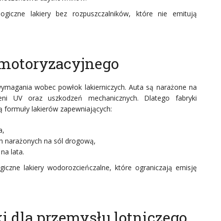
ogiczne lakiery bez rozpuszczalników, które nie emitują
 motoryzacyjnego
ymagania wobec powłok lakierniczych. Auta są narażone na
mieni UV oraz uszkodzeń mechanicznych. Dlatego fabryki
 formuły lakierów zapewniających:
a,
h narażonych na sól drogową,
na lata.
iczne lakiery wodorozcieńczalne, które ograniczają emisję
i dla przemysłu lotniczego