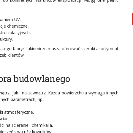
ne do konkretnych warunków eksploatacji. Mogą one pełnić
owaniem UV,
cje chemiczne,
troizolacyjnych,
uktury.
tego fabryki lakiernicze muszą oferować szeroki asortyment
eb klientów.
ktora budowlanego
nętrz, jak i na zewnątrz. Każda powierzchnia wymaga innych
żnych parametrach, np.:
ki atmosferyczne,
ścian,
 na ścieranie i chemikalia,
zpieczeństwa użytkowników.