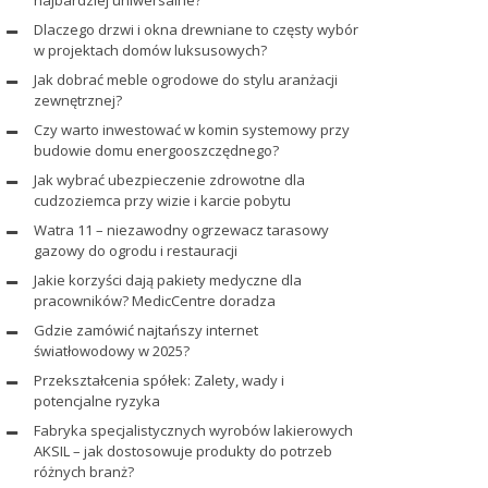
najbardziej uniwersalne?
Dlaczego drzwi i okna drewniane to częsty wybór
w projektach domów luksusowych?
Jak dobrać meble ogrodowe do stylu aranżacji
zewnętrznej?
Czy warto inwestować w komin systemowy przy
budowie domu energooszczędnego?
Jak wybrać ubezpieczenie zdrowotne dla
cudzoziemca przy wizie i karcie pobytu
Watra 11 – niezawodny ogrzewacz tarasowy
gazowy do ogrodu i restauracji
Jakie korzyści dają pakiety medyczne dla
pracowników? MedicCentre doradza
Gdzie zamówić najtańszy internet
światłowodowy w 2025?
Przekształcenia spółek: Zalety, wady i
potencjalne ryzyka
Fabryka specjalistycznych wyrobów lakierowych
AKSIL – jak dostosowuje produkty do potrzeb
różnych branż?