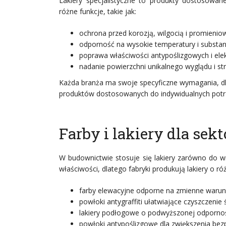
Lakiery specjalistyczne to produkty dostosowa
różne funkcje, takie jak:
ochrona przed korozją, wilgocią i promieni
odporność na wysokie temperatury i substan
poprawa właściwości antypoślizgowych i elek
nadanie powierzchni unikalnego wyglądu i str
Każda branża ma swoje specyficzne wymagania, dla
produktów dostosowanych do indywidualnych potrz
Farby i lakiery dla se
W budownictwie stosuje się lakiery zarówno do w
właściwości, dlatego fabryki produkują lakiery o ró
farby elewacyjne odporne na zmienne warun
powłoki antygraffiti ułatwiające czyszczenie 
lakiery podłogowe o podwyższonej odporności
powłoki antypoślizgowe dla zwiększenia be