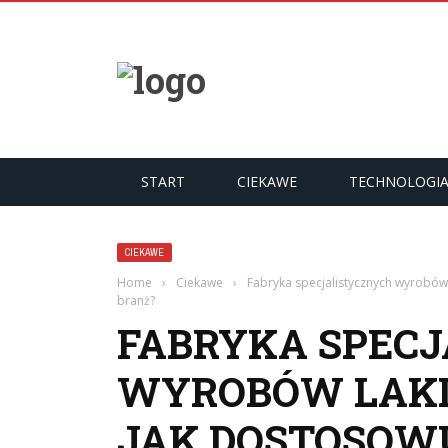
START
CIEKAWE
TECHNOLOGI
CIEKAWE
Home
›
Ciekawe
›
Fabryka specjalistycznych wyrobów
branż?
FABRYKA SPEC
WYROBÓW LAKI
JAK DOSTOSOW