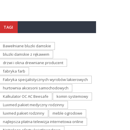
TAGI
Bawełniane bluzki damskie
bluzki damskie z rękawem
drzwi i okna drewniane producent
fabryka farb
Fabryka specjalistycznych wyrobów lakierowych
hurtownia akcesorii samochodowych
Kalkulator OC AC Beesafe
komin systemowy
Luxmed pakiet medyczny rodzinny
luxmed pakiet rodzinny
meble ogrodowe
najlepsza płatna telewizja internetowa online