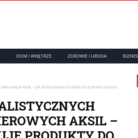
A
DOM I WNĘTRZE
ZDROWIE I URODA
BIZNES
 lakierowych AKSIL – jak dostosowuje produkty do potrzeb różnych
JALISTYCZNYCH
EROWYCH AKSIL –
UJE PRODUKTY DO