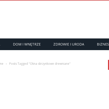
A
DOM I WNĘTRZE
ZDROWIE I URODA
BIZNES
me
›
Posts Tagged "Okna skrzynkowe drewniane"