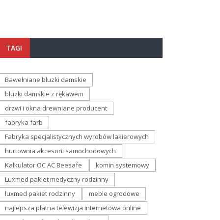
TAGI
Bawełniane bluzki damskie
bluzki damskie z rękawem
drzwi i okna drewniane producent
fabryka farb
Fabryka specjalistycznych wyrobów lakierowych
hurtownia akcesorii samochodowych
Kalkulator OC AC Beesafe
komin systemowy
Luxmed pakiet medyczny rodzinny
luxmed pakiet rodzinny
meble ogrodowe
najlepsza płatna telewizja internetowa online