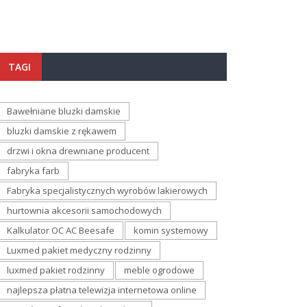
TAGI
Bawełniane bluzki damskie
bluzki damskie z rękawem
drzwi i okna drewniane producent
fabryka farb
Fabryka specjalistycznych wyrobów lakierowych
hurtownia akcesorii samochodowych
Kalkulator OC AC Beesafe
komin systemowy
Luxmed pakiet medyczny rodzinny
luxmed pakiet rodzinny
meble ogrodowe
najlepsza płatna telewizja internetowa online