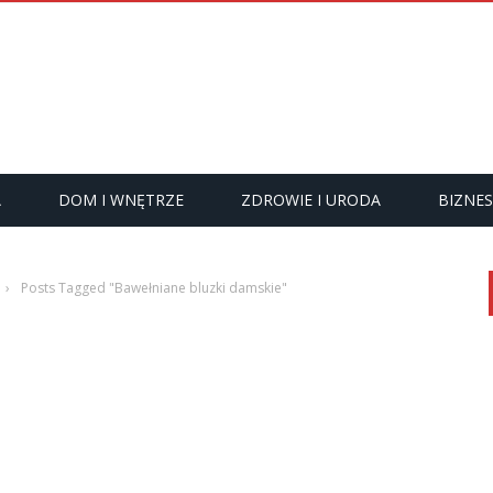
A
DOM I WNĘTRZE
ZDROWIE I URODA
BIZNES
›
Posts Tagged "Bawełniane bluzki damskie"