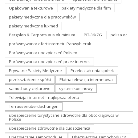
Opakowania tekturowe
pakiety medyczne dla firm
pakiety medyczne dla pracowników
pakiety medyczne luxmed
Pergolen & Carports aus Aluminium
PIT-36/ZG
polisa oc
porównywarka ofert internetu Panwybierak
Porównywarka ubezpieczeń Poliseo
Porównywarka ubezpieczeń przez internet
Prywatne Pakiety Medyczne
Przekształcenia spółek
przekształcenie spółki
Płatna telewizja internetowa
samochody ciężarowe
system kominowy
Telewizja i internet – najlepsza oferta
Terrassenüberdachungen
ubezpieczenie turystyczne zdrowotne dla obcokrajowca w
Polsce
ubezpieczenie zdrowotne dla cudzoziemca
Ubezpiecznie samochodu AC
Ubezpiecznie samochodu OC