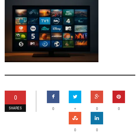
0
SHARES
+
0
0
0
0
0