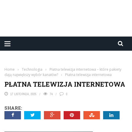
Home
›
Technologia
›
Płatna telewizja internetowa – które pakiety
dają największy wybór kanałów?
›
Płatna telewizja internetowa
PŁATNA TELEWIZJA INTERNETOWA
17 LISTOPADA, 2025
74
0
SHARE: