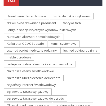
TAGI
Bawełniane bluzki damskie
bluzki damskie z rękawem
drzwi i okna drewniane producent
fabryka farb
Fabryka specjalistycznych wyrobów lakierowych
hurtownia akcesorii samochodowych
Kalkulator OC AC Beesafe
komin systemowy
Luxmed pakiet medyczny rodzinny
luxmed pakiet rodzinny
meble ogrodowe
najlepsza płatna telewizja internetowa online
Najtańsze oferty światłowodowe
Najtańsze ubezpieczenie oc Beesafe
najtańszy internet światłowodowy
ogrzewacz tarasowy gazowy
ogrzewacz tarasowy gazowy do ogrodu
Okna skrzynkowe drewniane
opakowania drewniane