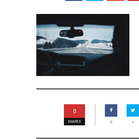
0
SHARES
+
0