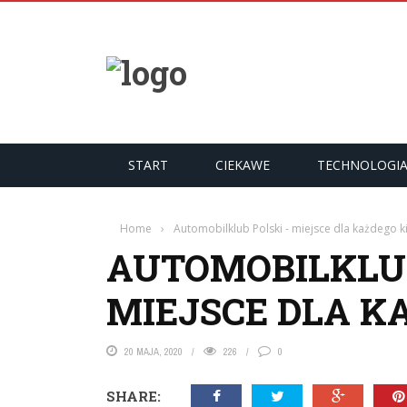
START
CIEKAWE
TECHNOLOGI
Home
›
Automobilklub Polski - miejsce dla każdego 
AUTOMOBILKLUB
MIEJSCE DLA K
20 MAJA, 2020
226
0
SHARE: