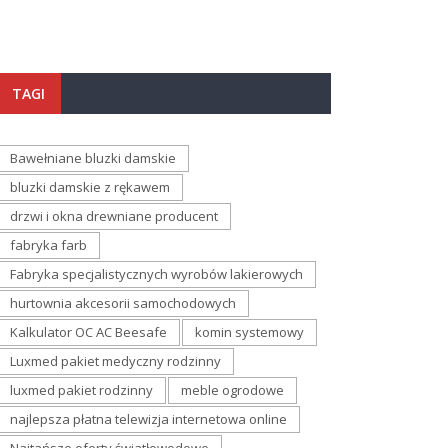
TAGI
Bawełniane bluzki damskie
bluzki damskie z rękawem
drzwi i okna drewniane producent
fabryka farb
Fabryka specjalistycznych wyrobów lakierowych
hurtownia akcesorii samochodowych
Kalkulator OC AC Beesafe
komin systemowy
Luxmed pakiet medyczny rodzinny
luxmed pakiet rodzinny
meble ogrodowe
najlepsza płatna telewizja internetowa online