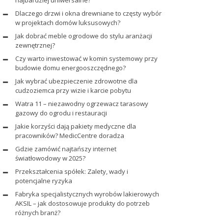
najbardziej uniwersalne?
Dlaczego drzwi i okna drewniane to częsty wybór
w projektach domów luksusowych?
Jak dobrać meble ogrodowe do stylu aranżacji
zewnętrznej?
Czy warto inwestować w komin systemowy przy
budowie domu energooszczędnego?
Jak wybrać ubezpieczenie zdrowotne dla
cudzoziemca przy wizie i karcie pobytu
Watra 11 – niezawodny ogrzewacz tarasowy
gazowy do ogrodu i restauracji
Jakie korzyści dają pakiety medyczne dla
pracowników? MedicCentre doradza
Gdzie zamówić najtańszy internet
światłowodowy w 2025?
Przekształcenia spółek: Zalety, wady i
potencjalne ryzyka
Fabryka specjalistycznych wyrobów lakierowych
AKSIL – jak dostosowuje produkty do potrzeb
różnych branż?