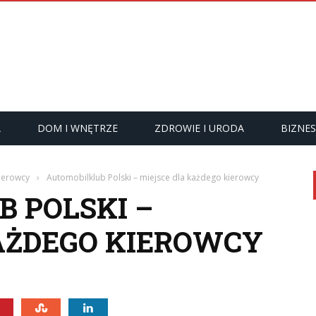
A
DOM I WNĘTRZE
ZDROWIE I URODA
BIZNES
kierowcy
›
Automobilklub Polski – miejsce dla każdego kierowcy
 POLSKI –
AŻDEGO KIEROWCY