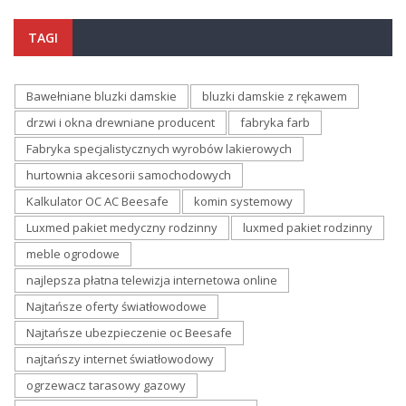
TAGI
Bawełniane bluzki damskie
bluzki damskie z rękawem
drzwi i okna drewniane producent
fabryka farb
Fabryka specjalistycznych wyrobów lakierowych
hurtownia akcesorii samochodowych
Kalkulator OC AC Beesafe
komin systemowy
Luxmed pakiet medyczny rodzinny
luxmed pakiet rodzinny
meble ogrodowe
najlepsza płatna telewizja internetowa online
Najtańsze oferty światłowodowe
Najtańsze ubezpieczenie oc Beesafe
najtańszy internet światłowodowy
ogrzewacz tarasowy gazowy