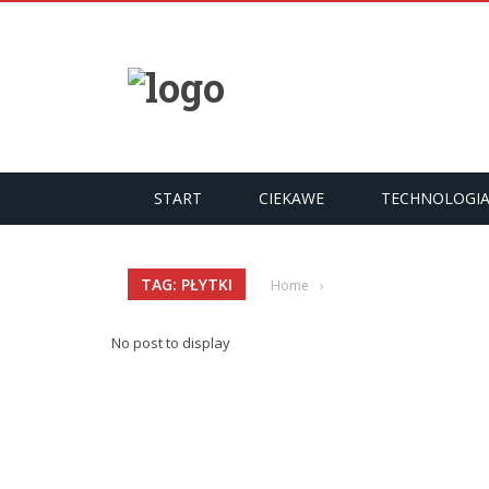
START
CIEKAWE
TECHNOLOGI
TAG: PŁYTKI
Home
›
No post to display