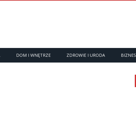
A
DOM I WNĘTRZE
ZDROWIE I URODA
BIZNES