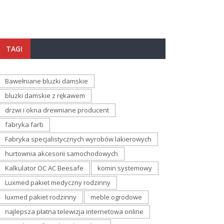
TAGI
Bawełniane bluzki damskie
bluzki damskie z rękawem
drzwi i okna drewniane producent
fabryka farb
Fabryka specjalistycznych wyrobów lakierowych
hurtownia akcesorii samochodowych
Kalkulator OC AC Beesafe
komin systemowy
Luxmed pakiet medyczny rodzinny
luxmed pakiet rodzinny
meble ogrodowe
najlepsza płatna telewizja internetowa online