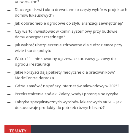
uniwersalne?
Dlaczego drzwi i okna drewniane to częsty wybór w projektach
domów luksusowych?
Jak dobrać meble ogrodowe do stylu aranżacji zewnętrznej?
Czy warto inwestować w komin systemowy przy budowie
domu energooszczędnego?
Jak wybrać ubezpieczenie zdrowotne dla cudzoziemca przy
wizie i karcie pobytu
Watra 11 – niezawodny ogrzewacz tarasowy gazowy do
ogrodu i restauracji
Jakie korzyści dają pakiety medyczne dla pracowników?
MedicCentre doradza
Gdzie zamówić najtańszy internet światłowodowy w 2025?
Przekształcenia spółek: Zalety, wady i potencjalne ryzyka
Fabryka specjalistycznych wyrobów lakierowych AKSIL – jak
dostosowuje produkty do potrzeb różnych branż?
TEMATY