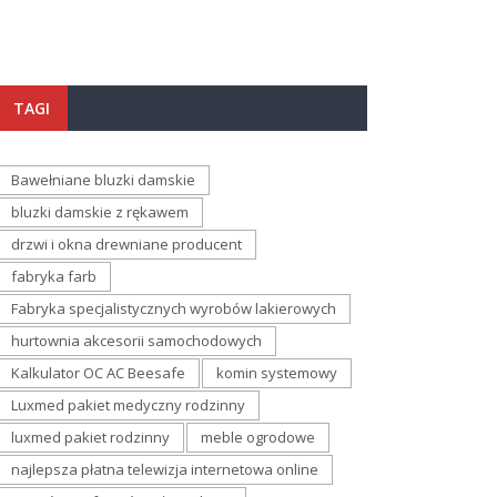
TAGI
Bawełniane bluzki damskie
bluzki damskie z rękawem
drzwi i okna drewniane producent
fabryka farb
Fabryka specjalistycznych wyrobów lakierowych
hurtownia akcesorii samochodowych
Kalkulator OC AC Beesafe
komin systemowy
Luxmed pakiet medyczny rodzinny
luxmed pakiet rodzinny
meble ogrodowe
najlepsza płatna telewizja internetowa online