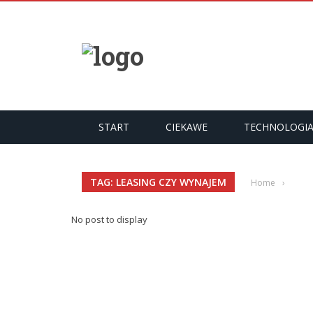
START
CIEKAWE
TECHNOLOGI
TAG: LEASING CZY WYNAJEM
Home
›
No post to display