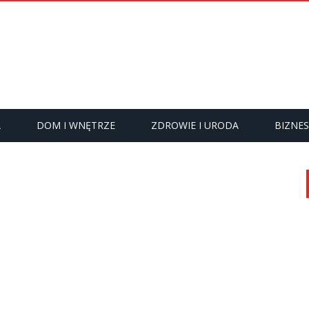
A
DOM I WNĘTRZE
ZDROWIE I URODA
BIZNES