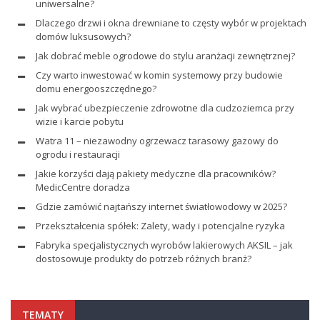
uniwersalne?
Dlaczego drzwi i okna drewniane to częsty wybór w projektach
domów luksusowych?
Jak dobrać meble ogrodowe do stylu aranżacji zewnętrznej?
Czy warto inwestować w komin systemowy przy budowie
domu energooszczędnego?
Jak wybrać ubezpieczenie zdrowotne dla cudzoziemca przy
wizie i karcie pobytu
Watra 11 – niezawodny ogrzewacz tarasowy gazowy do
ogrodu i restauracji
Jakie korzyści dają pakiety medyczne dla pracowników?
MedicCentre doradza
Gdzie zamówić najtańszy internet światłowodowy w 2025?
Przekształcenia spółek: Zalety, wady i potencjalne ryzyka
Fabryka specjalistycznych wyrobów lakierowych AKSIL – jak
dostosowuje produkty do potrzeb różnych branż?
TEMATY