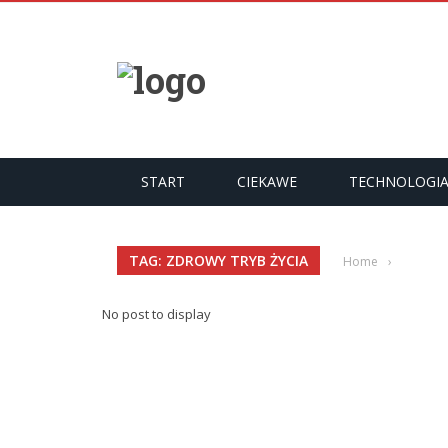
START
CIEKAWE
TECHNOLOGI
TAG: ZDROWY TRYB ŻYCIA
Home
›
No post to display