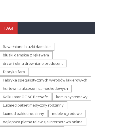
TAGI
Bawełniane bluzki damskie
bluzki damskie z rękawem
drzwi i okna drewniane producent
fabryka farb
Fabryka specjalistycznych wyrobów lakierowych
hurtownia akcesorii samochodowych
Kalkulator OC AC Beesafe
komin systemowy
Luxmed pakiet medyczny rodzinny
luxmed pakiet rodzinny
meble ogrodowe
najlepsza płatna telewizja internetowa online