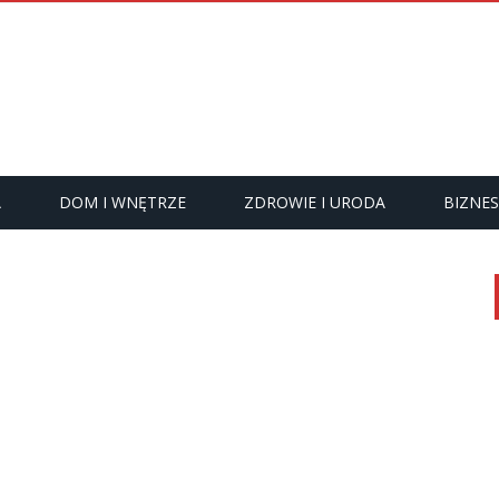
A
DOM I WNĘTRZE
ZDROWIE I URODA
BIZNES