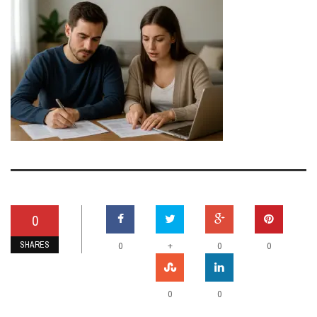
0
SHARES
+
0
0
0
0
0