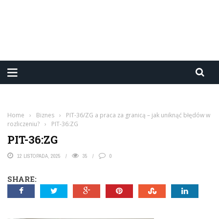
Home
›
Biznes
›
PIT-36/ZG a praca za granicą – jak uniknąć błędów w
rozliczeniu?
›
PIT-36:ZG
PIT-36:ZG
12 LISTOPADA, 2025
35
0
SHARE: