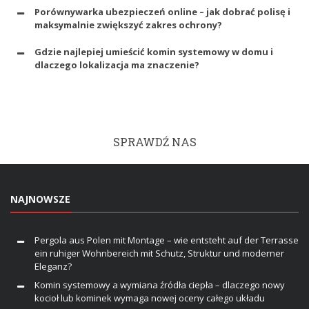
Porównywarka ubezpieczeń online – jak dobrać polisę i
maksymalnie zwiększyć zakres ochrony?
Gdzie najlepiej umieścić komin systemowy w domu i
dlaczego lokalizacja ma znaczenie?
SPRAWDŹ NAS
NAJNOWSZE
Pergola aus Polen mit Montage – wie entsteht auf der Terrasse
ein ruhiger Wohnbereich mit Schutz, Struktur und moderner
Eleganz?
Komin systemowy a wymiana źródła ciepła – dlaczego nowy
kocioł lub kominek wymaga nowej oceny całego układu