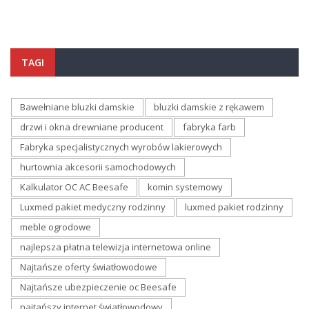
TAGI
Bawełniane bluzki damskie
bluzki damskie z rękawem
drzwi i okna drewniane producent
fabryka farb
Fabryka specjalistycznych wyrobów lakierowych
hurtownia akcesorii samochodowych
Kalkulator OC AC Beesafe
komin systemowy
Luxmed pakiet medyczny rodzinny
luxmed pakiet rodzinny
meble ogrodowe
najlepsza płatna telewizja internetowa online
Najtańsze oferty światłowodowe
Najtańsze ubezpieczenie oc Beesafe
najtańszy internet światłowodowy