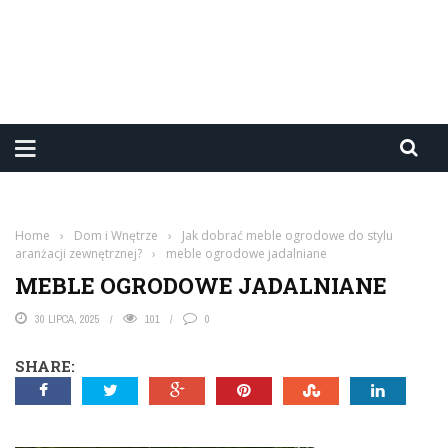
Home
›
Dom i Wnętrze
›
Jak dobrać meble ogrodowe do stylu
aranżacji zewnętrznej?
›
meble ogrodowe jadalniane
MEBLE OGRODOWE JADALNIANE
30 LIPCA, 2025
101
0
SHARE: