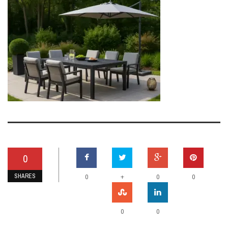
0
SHARES
+
0
0
0
0
0