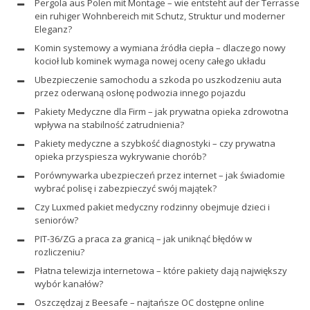
Pergola aus Polen mit Montage – wie entsteht auf der Terrasse
ein ruhiger Wohnbereich mit Schutz, Struktur und moderner
Eleganz?
Komin systemowy a wymiana źródła ciepła – dlaczego nowy
kocioł lub kominek wymaga nowej oceny całego układu
Ubezpieczenie samochodu a szkoda po uszkodzeniu auta
przez oderwaną osłonę podwozia innego pojazdu
Pakiety Medyczne dla Firm – jak prywatna opieka zdrowotna
wpływa na stabilność zatrudnienia?
Pakiety medyczne a szybkość diagnostyki – czy prywatna
opieka przyspiesza wykrywanie chorób?
Porównywarka ubezpieczeń przez internet – jak świadomie
wybrać polisę i zabezpieczyć swój majątek?
Czy Luxmed pakiet medyczny rodzinny obejmuje dzieci i
seniorów?
PIT-36/ZG a praca za granicą – jak uniknąć błędów w
rozliczeniu?
Płatna telewizja internetowa – które pakiety dają największy
wybór kanałów?
Oszczędzaj z Beesafe – najtańsze OC dostępne online