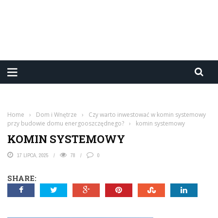
Home
›
Dom i Wnętrze
›
Czy warto inwestować w komin systemowy
przy budowie domu energooszczędnego?
›
komin systemowy
KOMIN SYSTEMOWY
17 LIPCA, 2025
78
0
SHARE: