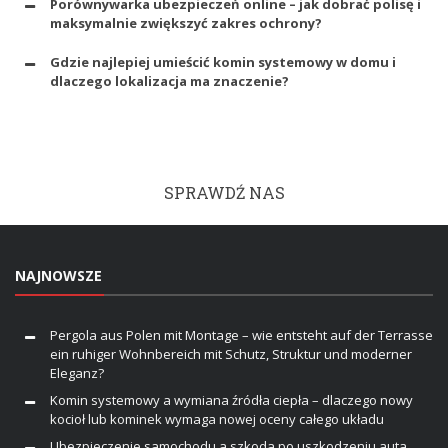
Porównywarka ubezpieczeń online – jak dobrać polisę i
maksymalnie zwiększyć zakres ochrony?
Gdzie najlepiej umieścić komin systemowy w domu i
dlaczego lokalizacja ma znaczenie?
SPRAWDŹ NAS
NAJNOWSZE
Pergola aus Polen mit Montage – wie entsteht auf der Terrasse
ein ruhiger Wohnbereich mit Schutz, Struktur und moderner
Eleganz?
Komin systemowy a wymiana źródła ciepła – dlaczego nowy
kocioł lub kominek wymaga nowej oceny całego układu
Ubezpieczenie samochodu a szkoda po uszkodzeniu auta