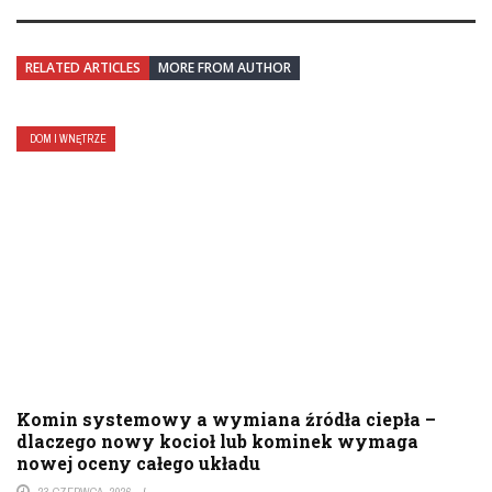
RELATED ARTICLES
MORE FROM AUTHOR
DOM I WNĘTRZE
Komin systemowy a wymiana źródła ciepła –
dlaczego nowy kocioł lub kominek wymaga
nowej oceny całego układu
23 CZERWCA, 2026