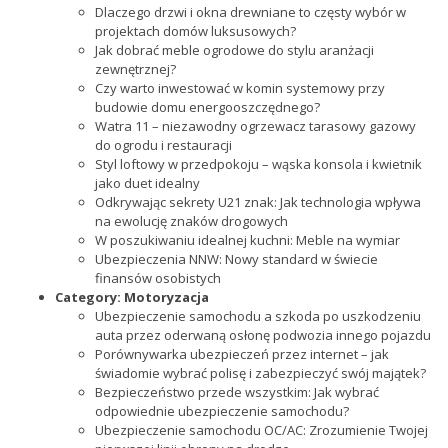
Dlaczego drzwi i okna drewniane to częsty wybór w
projektach domów luksusowych?
Jak dobrać meble ogrodowe do stylu aranżacji
zewnętrznej?
Czy warto inwestować w komin systemowy przy
budowie domu energooszczędnego?
Watra 11 – niezawodny ogrzewacz tarasowy gazowy
do ogrodu i restauracji
Styl loftowy w przedpokoju – wąska konsola i kwietnik
jako duet idealny
Odkrywając sekrety U21 znak: Jak technologia wpływa
na ewolucję znaków drogowych
W poszukiwaniu idealnej kuchni: Meble na wymiar
Ubezpieczenia NNW: Nowy standard w świecie
finansów osobistych
Category:
Motoryzacja
Ubezpieczenie samochodu a szkoda po uszkodzeniu
auta przez oderwaną osłonę podwozia innego pojazdu
Porównywarka ubezpieczeń przez internet – jak
świadomie wybrać polisę i zabezpieczyć swój majątek?
Bezpieczeństwo przede wszystkim: Jak wybrać
odpowiednie ubezpieczenie samochodu?
Ubezpieczenie samochodu OC/AC: Zrozumienie Twojej