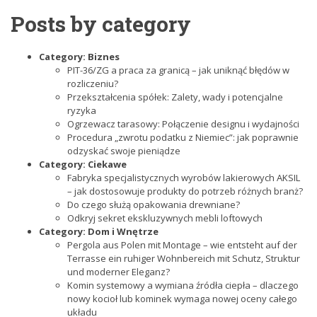
Posts by category
Category:
Biznes
PIT-36/ZG a praca za granicą – jak uniknąć błędów w
rozliczeniu?
Przekształcenia spółek: Zalety, wady i potencjalne
ryzyka
Ogrzewacz tarasowy: Połączenie designu i wydajności
Procedura „zwrotu podatku z Niemiec”: jak poprawnie
odzyskać swoje pieniądze
Category:
Ciekawe
Fabryka specjalistycznych wyrobów lakierowych AKSIL
– jak dostosowuje produkty do potrzeb różnych branż?
Do czego służą opakowania drewniane?
Odkryj sekret ekskluzywnych mebli loftowych
Category:
Dom i Wnętrze
Pergola aus Polen mit Montage – wie entsteht auf der
Terrasse ein ruhiger Wohnbereich mit Schutz, Struktur
und moderner Eleganz?
Komin systemowy a wymiana źródła ciepła – dlaczego
nowy kocioł lub kominek wymaga nowej oceny całego
układu