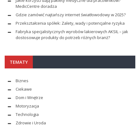
Jakie korzyści dają pakiety medyczne dla pracowników?
MedicCentre doradza
Gdzie zamówić najtańszy internet światłowodowy w 2025?
Przekształcenia spółek: Zalety, wady i potencjalne ryzyka
Fabryka specjalistycznych wyrobów lakierowych AKSIL – jak
dostosowuje produkty do potrzeb różnych branż?
TEMATY
Biznes
Ciekawe
Dom i Wnętrze
Motoryzacja
Technologia
Zdrowie i Uroda