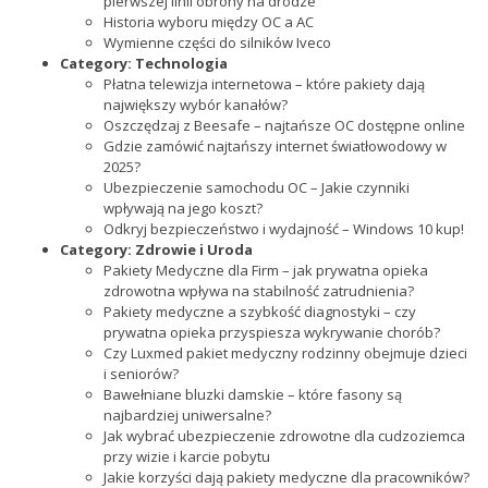
pierwszej linii obrony na drodze
Historia wyboru między OC a AC
Wymienne części do silników Iveco
Category:
Technologia
Płatna telewizja internetowa – które pakiety dają
największy wybór kanałów?
Oszczędzaj z Beesafe – najtańsze OC dostępne online
Gdzie zamówić najtańszy internet światłowodowy w
2025?
Ubezpieczenie samochodu OC – Jakie czynniki
wpływają na jego koszt?
Odkryj bezpieczeństwo i wydajność – Windows 10 kup!
Category:
Zdrowie i Uroda
Pakiety Medyczne dla Firm – jak prywatna opieka
zdrowotna wpływa na stabilność zatrudnienia?
Pakiety medyczne a szybkość diagnostyki – czy
prywatna opieka przyspiesza wykrywanie chorób?
Czy Luxmed pakiet medyczny rodzinny obejmuje dzieci
i seniorów?
Bawełniane bluzki damskie – które fasony są
najbardziej uniwersalne?
Jak wybrać ubezpieczenie zdrowotne dla cudzoziemca
przy wizie i karcie pobytu
Jakie korzyści dają pakiety medyczne dla pracowników?