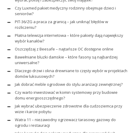
wybrać polisę i zabezpieczyć swój majątek?
Czy Luxmed pakiet medyczny rodzinny obejmuje dzieci i
seniorów?
PIT-36/ZG a praca za granicą – jak uniknąć błędów w
rozliczeniu?
Płatna telewizja internetowa – które pakiety dają największy
wybór kanałów?
Oszczędzaj z Beesafe – najtańsze OC dostępne online
Bawełniane bluzki damskie – które fasony są najbardziej
uniwersalne?
Dlaczego drzwi i okna drewniane to częsty wybór w projektach
domów luksusowych?
Jak dobrać meble ogrodowe do stylu aranżacji zewnętrznej?
Czy warto inwestować w komin systemowy przy budowie
domu energooszczędnego?
Jak wybrać ubezpieczenie zdrowotne dla cudzoziemca przy
wizie i karcie pobytu
Watra 11 – niezawodny ogrzewacz tarasowy gazowy do
ogrodu i restauracji